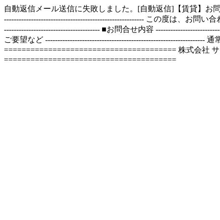
自動返信メール送信に失敗しました。[自動返信]【賃貸】お問い合わせありがとうございます。-
-----------------------------------------------
--------------------------------------- ■お問合せ内容 ----------------------
ご要望など -----------------------------------------
======================================= 株式会社 サトケン Emai
=======================================