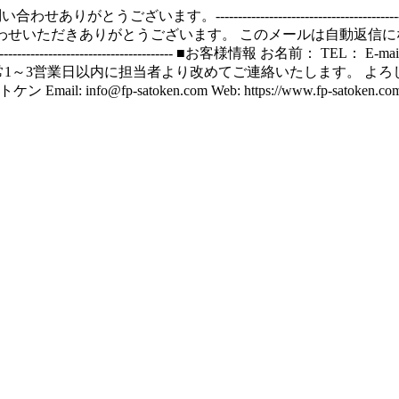
----------------------------------------------
---------- この度は、お問い合わせいただきありがとうございます。 このメールは自動返信
------------------------------------------- ■お客様情報 お名前： TEL： E-mail： --
------------------------ 通常1～3営業日以内に担当者より改めてご連絡い
l: info@fp-satoken.com Web: https://www.fp-satoken.com/